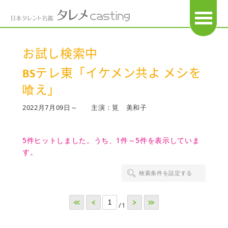
OPEN
お試し検索中
BSテレ東「イケメン共よ メシを
喰え」
2022月7月09日～ 主演：筧 美和子
5件ヒットしました。うち、1件～5件を表示していま
す。
検索条件を設定する
<<
<
>
>>
/1