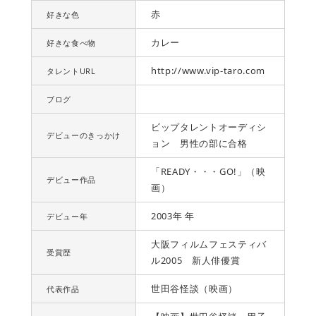
赤
好きな色
カレー
好きな食べ物
http://www.vip-taro.com
タレントURL
ブログ
ビップタレントオーディシ
デビューのきっかけ
ョン 男性の部に合格
「READY・・・GO!」（映
デビュー作品
画）
2003年 年
デビュー年
大阪フィルムフェスティバ
受賞歴
ル2005 新人俳優賞
世田谷怪談（映画）
代表作品