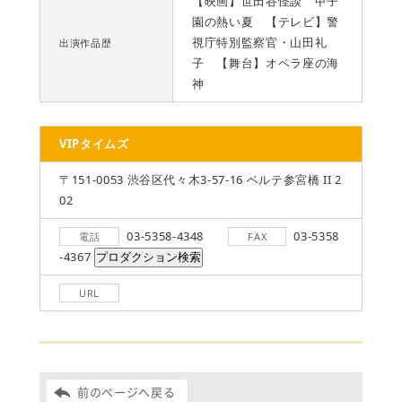
【映画】世田谷怪談 甲子
園の熱い夏 【テレビ】警
視庁特別監察官・山田礼
出演作品歴
子 【舞台】オペラ座の海
神
VIPタイムズ
〒151-0053 渋谷区代々木3-57-16 ベルテ参宮橋 II 2
02
03-5358-4348
03-5358
電話
FAX
-4367
URL
前のページへ戻る