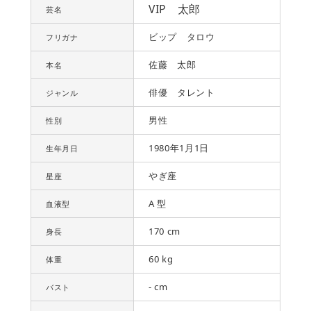
VIP 太郎
芸名
ビップ タロウ
フリガナ
佐藤 太郎
本名
俳優 タレント
ジャンル
男性
性別
1980年1月1日
生年月日
やぎ座
星座
A 型
血液型
170 cm
身長
60 kg
体重
- cm
バスト