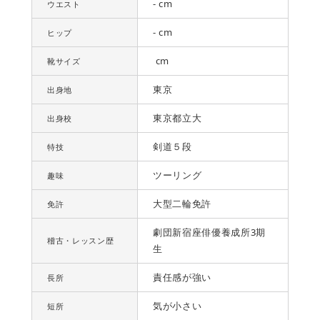
- cm
ウエスト
- cm
ヒップ
cm
靴サイズ
東京
出身地
東京都立大
出身校
剣道５段
特技
ツーリング
趣味
大型二輪免許
免許
劇団新宿座俳優養成所3期
稽古・レッスン歴
生
責任感が強い
長所
気が小さい
短所