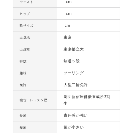
- cm
ウエスト
- cm
ヒップ
cm
靴サイズ
東京
出身地
東京都立大
出身校
剣道５段
特技
ツーリング
趣味
大型二輪免許
免許
劇団新宿座俳優養成所3期
稽古・レッスン歴
生
責任感が強い
長所
気が小さい
短所