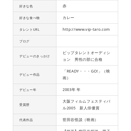
赤
好きな色
カレー
好きな食べ物
http://www.vip-taro.com
タレントURL
ブログ
ビップタレントオーディシ
デビューのきっかけ
ョン 男性の部に合格
「READY・・・GO!」（映
デビュー作品
画）
2003年 年
デビュー年
大阪フィルムフェスティバ
受賞歴
ル2005 新人俳優賞
世田谷怪談（映画）
代表作品