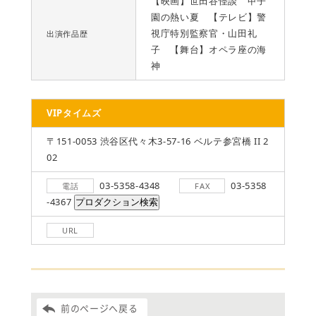
【映画】世田谷怪談 甲子
園の熱い夏 【テレビ】警
視庁特別監察官・山田礼
出演作品歴
子 【舞台】オペラ座の海
神
VIPタイムズ
〒151-0053 渋谷区代々木3-57-16 ベルテ参宮橋 II 2
02
03-5358-4348
03-5358
電話
FAX
-4367
URL
前のページへ戻る