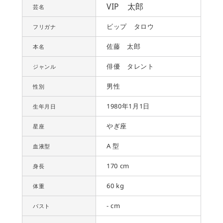
VIP 太郎
芸名
ビップ タロウ
フリガナ
佐藤 太郎
本名
俳優 タレント
ジャンル
男性
性別
1980年1月1日
生年月日
やぎ座
星座
A 型
血液型
170 cm
身長
60 kg
体重
- cm
バスト