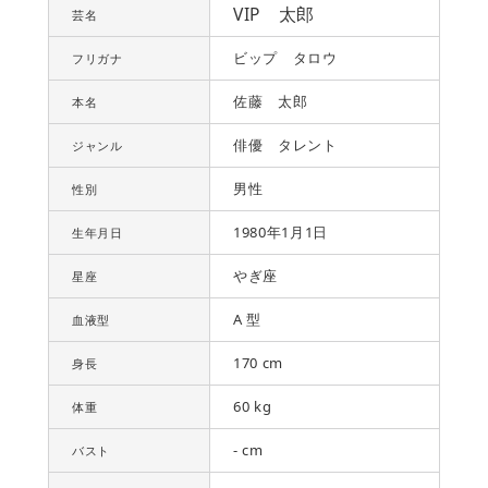
VIP 太郎
芸名
ビップ タロウ
フリガナ
佐藤 太郎
本名
俳優 タレント
ジャンル
男性
性別
1980年1月1日
生年月日
やぎ座
星座
A 型
血液型
170 cm
身長
60 kg
体重
- cm
バスト