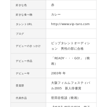
赤
好きな色
カレー
好きな食べ物
http://www.vip-taro.com
タレントURL
ブログ
ビップタレントオーディシ
デビューのきっかけ
ョン 男性の部に合格
「READY・・・GO!」（映
デビュー作品
画）
2003年 年
デビュー年
大阪フィルムフェスティバ
受賞歴
ル2005 新人俳優賞
世田谷怪談（映画）
代表作品