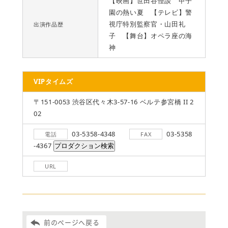
【映画】世田谷怪談 甲子
園の熱い夏 【テレビ】警
視庁特別監察官・山田礼
出演作品歴
子 【舞台】オペラ座の海
神
VIPタイムズ
〒151-0053 渋谷区代々木3-57-16 ベルテ参宮橋 II 2
02
03-5358-4348
03-5358
電話
FAX
-4367
URL
前のページへ戻る