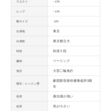
- cm
ウエスト
- cm
ヒップ
cm
靴サイズ
東京
出身地
東京都立大
出身校
剣道５段
特技
ツーリング
趣味
大型二輪免許
免許
劇団新宿座俳優養成所3期
稽古・レッスン歴
生
責任感が強い
長所
気が小さい
短所