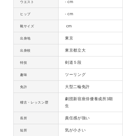
- cm
ウエスト
- cm
ヒップ
cm
靴サイズ
東京
出身地
東京都立大
出身校
剣道５段
特技
ツーリング
趣味
大型二輪免許
免許
劇団新宿座俳優養成所3期
稽古・レッスン歴
生
責任感が強い
長所
気が小さい
短所