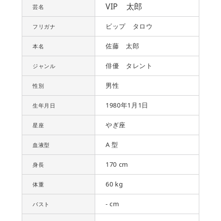
VIP 太郎
芸名
ビップ タロウ
フリガナ
佐藤 太郎
本名
俳優 タレント
ジャンル
男性
性別
1980年1月1日
生年月日
やぎ座
星座
A 型
血液型
170 cm
身長
60 kg
体重
- cm
バスト