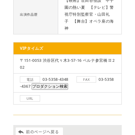
【映画】世田谷怪談 甲子
園の熱い夏 【テレビ】警
視庁特別監察官・山田礼
出演作品歴
子 【舞台】オペラ座の海
神
VIPタイムズ
〒151-0053 渋谷区代々木3-57-16 ベルテ参宮橋 II 2
02
03-5358-4348
03-5358
電話
FAX
-4367
URL
前のページへ戻る