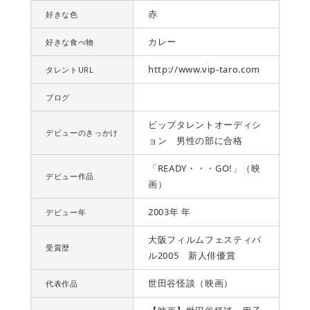
赤
好きな色
カレー
好きな食べ物
http://www.vip-taro.com
タレントURL
ブログ
ビップタレントオーディシ
デビューのきっかけ
ョン 男性の部に合格
「READY・・・GO!」（映
デビュー作品
画）
2003年 年
デビュー年
大阪フィルムフェスティバ
受賞歴
ル2005 新人俳優賞
世田谷怪談（映画）
代表作品