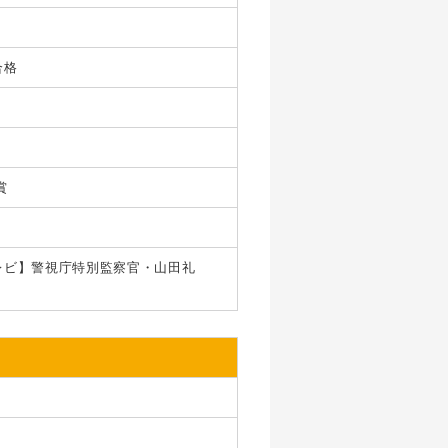
合格
賞
レビ】警視庁特別監察官・山田礼