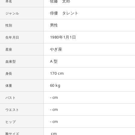
佐藤 太郎
本名
俳優 タレント
ジャンル
男性
性別
1980年1月1日
生年月日
やぎ座
星座
A 型
血液型
170 cm
身長
60 kg
体重
- cm
バスト
- cm
ウエスト
- cm
ヒップ
cm
靴サイズ