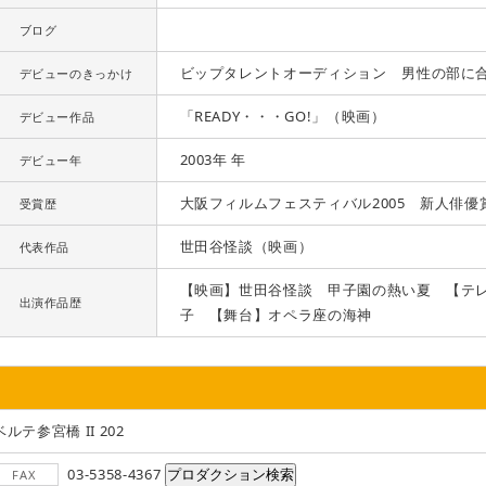
ブログ
ビップタレントオーディション 男性の部に
デビューのきっかけ
「READY・・・GO!」（映画）
デビュー作品
2003年 年
デビュー年
大阪フィルムフェスティバル2005 新人俳優
受賞歴
世田谷怪談（映画）
代表作品
【映画】世田谷怪談 甲子園の熱い夏 【テ
出演作品歴
子 【舞台】オペラ座の海神
ベルテ参宮橋 II 202
03-5358-4367
FAX