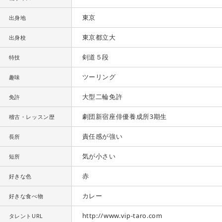
東京
出身地
東京都立大
出身校
剣道５段
特技
ツーリング
趣味
大型二輪免許
免許
劇団新宿座俳優養成所3期生
稽古・レッスン歴
責任感が強い
長所
気が小さい
短所
赤
好きな色
カレー
好きな食べ物
http://www.vip-taro.com
タレントURL