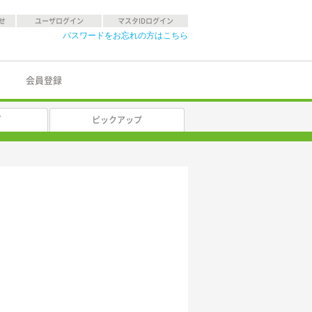
せ
ユーザログイン
マスタIDログイン
パスワードをお忘れの方はこちら
会員登録
グ
ピックアップ