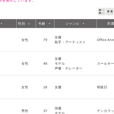
5件を表示しています。
一覧表示
写真表示
印刷
性別
年齢
ジャンル
所
女優
女性
79
Office An
歌手・アーティスト
女優
女性
48
モデル
スールキ
声優・ナレーター
女性
28
女優
明後日
俳優
男性
37
テンカラ
モデル