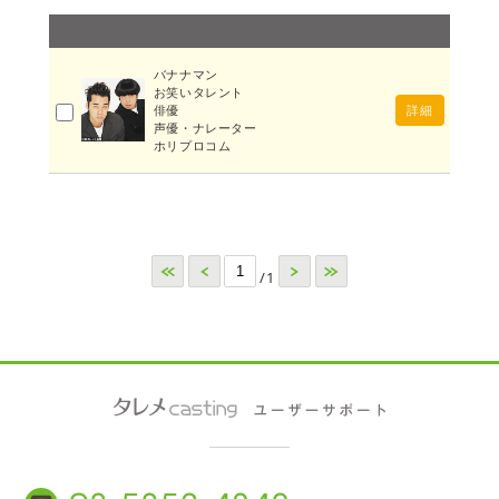
バナナマン
お笑いタレント
俳優
詳細
声優・ナレーター
ホリプロコム
<<
<
>
>>
/1