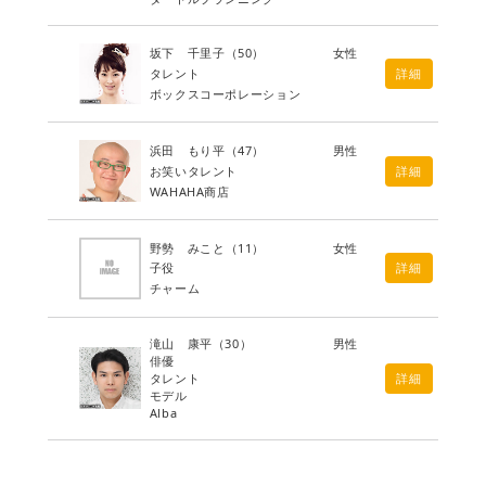
坂下 千里子
（50）
女性
タレント
詳細
ボックスコーポレーション
浜田 もり平
（47）
男性
お笑いタレント
詳細
WAHAHA商店
野勢 みこと
（11）
女性
子役
詳細
チャーム
滝山 康平
（30）
男性
俳優
タレント
詳細
モデル
Alba