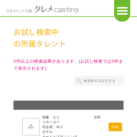
OPEN
お試し検索中
の所属タレント
5件以上の検索結果があります。(お試し検索では5件ま
で表示されます)
検索条件を設定する
加藤 えり
女性
リポーター
司会者・ＭＣ
詳細
モデル
タートルプランニング