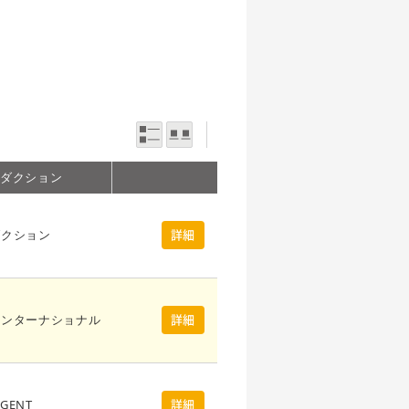
一覧表示
写真表示
ロダクション
ダクション
詳細
インターナショナル
詳細
AGENT
詳細