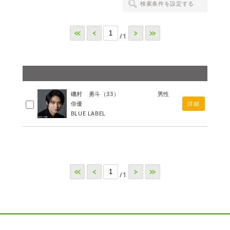
検索条件を設定する
<<
<
>
>>
/1
磯村 勇斗
（33）
男性
俳優
詳細
BLUE LABEL
<<
<
>
>>
/1